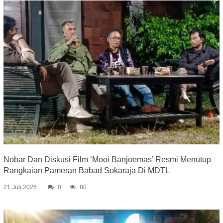
Nobar Dan Diskusi Film ‘Mooi Banjoemas’ Resmi Menutup
Rangkaian Pameran Babad Sokaraja Di MDTL
21 Juli 2026
0
80