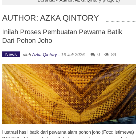
AUTHOR:
AZKA QINTORY
Inilah Proses Pembuatan Pewarna Batik
Dari Pohon Joho
News
0
84
oleh
Azka Qintory
-
16 Juli 2026
Ilustrasi hasil batik dari pewarna alam pohon joho (Foto: istimewa)