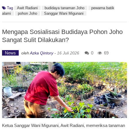
Tag
Awit Radiani
budidaya tanaman Joho
pewarna batik
alami
pohon Joho
Sanggar Wani Migunani
Mengapa Sosialisasi Budidaya Pohon Joho
Sangat Sulit Dilakukan?
News
0
69
oleh
Azka Qintory
-
16 Juli 2026
Ketua Sanggar Wani Migunani, Awit Radiani, memeriksa tanaman