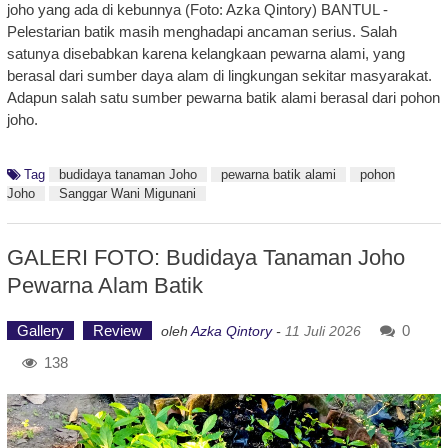
joho yang ada di kebunnya (Foto: Azka Qintory) BANTUL -
Pelestarian batik masih menghadapi ancaman serius. Salah
satunya disebabkan karena kelangkaan pewarna alami, yang
berasal dari sumber daya alam di lingkungan sekitar masyarakat.
Adapun salah satu sumber pewarna batik alami berasal dari pohon
joho.
Tag
budidaya tanaman Joho
pewarna batik alami
pohon
Joho
Sanggar Wani Migunani
GALERI FOTO: Budidaya Tanaman Joho
Pewarna Alam Batik
Gallery
Review
0
oleh
Azka Qintory
-
11 Juli 2026
138