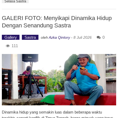
Selasa Sastra
GALERI FOTO: Menyikapi Dinamika Hidup
Dengan Senandung Sastra
Gallery
Sastra
0
oleh
Azka Qintory
-
8 Juli 2026
111
Dinamika hidup yang semakin luas dalam beberapa waktu
terakhir, seperti konflik di Timur Tengah, harga minyak yang terus