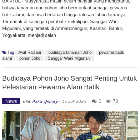
BANTUL - Masyarakat masih belum banyak yang mengetahui,
bahwa tanaman dari pohon joho bermanfaat sebagai pewarna
batik alami, dan bisa bertahan hingga ratusan tahun lamanya.
Termasuk di kalangan pembatik sekalipun. Sanggar Wani
Migunani, yang terletak di Ambarbinangun, Kasihan, Bantul,
Yogyakarta, menjadi salah
Tag
Awit Radiani
budidaya tanaman Joho
pewarna batik
alami
pohon Joho
Sanggar Wani Migunani
Budidaya Pohon Joho Sangat Penting Untuk
Pelestarian Pewarna Alam Batik
News
0
73
oleh
Azka Qintory
-
16 Juli 2026