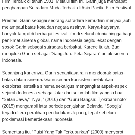
Film Terbaik di tahun 1991. Melalui film ini, Garin juga mendapat
penghargaan Sutradara Muda Terbaik di Asia Pacific Film Festival.
Prestasi Garin sebagai seorang sutradara kemudian menjadi jauh
melampaui batas kota dan negara asalnya. Karya-karyanya
banyak tampil di berbagai festival film di seluruh dunia hingga bagi
penikmat sinema global, nama Indonesia begitu lekat dengan
sosok Garin sebagai sutradara berbakat. Karene itulah, Budi
menjuluki Garin sebagai “Sang Juru Peta Sejarah” untuk sinema
Indonesia.
Sepanjang kariernya, Garin senantiasa rajin mendobrak batas-
batas dalam sinema. Garin secara konsisten melakukan
eksplorasi estetika sinema sekaligus mengangkat aspek-aspek
sejarah Indonesia sebagai latar dari sejumlah film yang ia buat.
“Setan Jawa,” “Nyai,” (2016) dan “Guru Bangsa: Tjokroaminoto”
(2015) mengambil latar periode penjajahan Belanda. “Soegija”
terjadi di era peralihan pendudukan Jepang, tepat sebelum
proklamasi kemerdekaan Indonesia.
Sementara itu, “Puisi Yang Tak Terkuburkan” (2000) menyorot