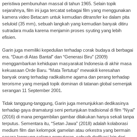
peristiwa pembunuhan massal di tahun 1965. Selain topik
sejarahnya, film ini juga tercatat sebagai film yang menggunakan
kamera video Betacam untuk kemudian ditransfer ke dalam pita
seluloid (35 mm), sebuah langkah yang kemudian banyak ditiru
sutradara muda karena menjamin proses syuting yang lebih
efisien.
Garin juga memiliki kepedulian terhadap corak budaya di berbagai
era. “Daun di Atas Bantal” dan “Generasi Biru” (2009)
menggambarkan kehidupan masyarakat Indonesia di akhir masa
kekuasaan Orde Baru. “Mata Tertutup” mewakili keresahan
banyak orang terhadap radikalisme agama dan perang terhadap
terorisme yang menjadi topik dominan di tatanan global semenjak
serangan 11 September 2001.
Tidak tanggung-tanggung, Garin juga menunjukkan dedikasinya
terhadap gaya dramaturgi seni pertunjukan tradisional di film “Nyai”
(2016) di mana pengambilan gambar dilakukan hanya sekali tanpa
terputus. Sementara itu, “Setan Jawa” (2018) adalah kolaborasi
medium film dan kelompok gamelan atau orkestra yang bermain
secara langsung selama pemutaran, sebuah dedikasi lain dari