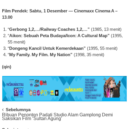
Film Pendek: Sabtu, 1 Desember — Cinemaxx Cinema A –
13.00
“
Gerbong 1,2,…/Railway Coaches 1,2,…”
(1985, 13 menit)
“
Aikon: Sebuah Peta Budaya/Icon: A Cultural Map”
(1995,
55 menit)
“
Dongeng Kancil Untuk Kemerdekaan”
(1995, 55 menit)
“
My Family. My Film. My Nation”
(1998, 35 menit)
(qin)
Post
Sebelumnya
Ribuan Penonton Padati Studio Alam Gamplong Demi
Navigation
Saksikan Film ‘Sultan Agung’