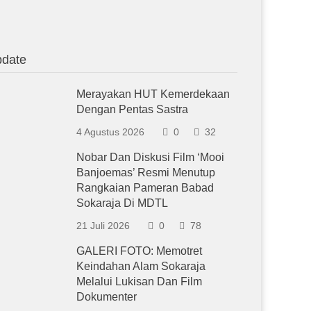
date
Merayakan HUT Kemerdekaan
Dengan Pentas Sastra
4 Agustus 2026
0
32
Nobar Dan Diskusi Film ‘Mooi
Banjoemas’ Resmi Menutup
Rangkaian Pameran Babad
Sokaraja Di MDTL
21 Juli 2026
0
78
GALERI FOTO: Memotret
Keindahan Alam Sokaraja
Melalui Lukisan Dan Film
Dokumenter