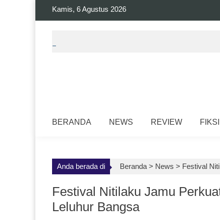
Skip
Kamis, 6 Agustus 2026
to
content
BERANDA
NEWS
REVIEW
FIKSI
Anda berada di
Beranda >
News
>
Festival Ni
Festival Nitilaku Jamu Perku
Leluhur Bangsa