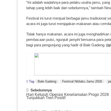
“Ini adalah wadahnya para pelaku usaha jamu, yan
tahap yang lebih baik dari sebelumnya,” tambah Nin
Festival ini turut menjual berbagai jamu tradisional 
acara ini juga turut menjajakan makanan atau cemil
Tidak hanya makanan, acara ini juga menghadirkan
pembacaan puisi,
ngunjuk jamphi
bersama para pelak
bagi para pengunjung yang hadir di Bale Gadeng.
(q
Tag
Bale Gadeng
Festival Nitilaku Jamu 2026
j
Post
Sebelumnya
Hari Ketujuh Operasi Keselamatan Progo 2026
Navigation
Tunjukkan Tren Positif