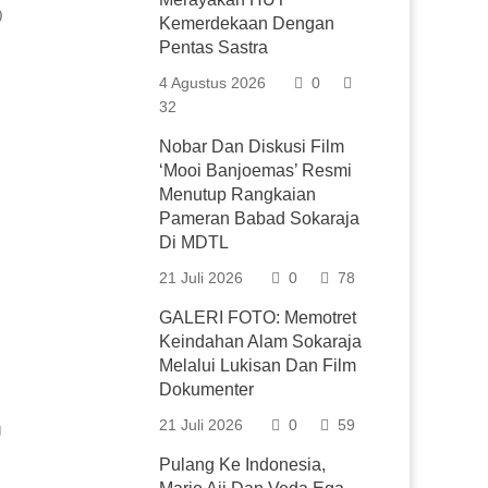
0
Kemerdekaan Dengan
Pentas Sastra
4 Agustus 2026
0
32
Nobar Dan Diskusi Film
‘Mooi Banjoemas’ Resmi
Menutup Rangkaian
Pameran Babad Sokaraja
Di MDTL
21 Juli 2026
0
78
GALERI FOTO: Memotret
Keindahan Alam Sokaraja
Melalui Lukisan Dan Film
Dokumenter
21 Juli 2026
0
59
g
Pulang Ke Indonesia,