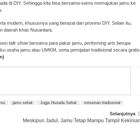
g ada di DIY. Sehingga kita bisa bersama-sama memajukan jamu ke
a.
serta modern, khususnya yang berasal dari provinsi DIY. Selain itu,
an daerah khas Nusantara.
 sesi
talk
show
bersama para pakar jamu,
performing arts
berupa
u usaha jamu atau UMKM, serta pemijatan tradisional secara gratis
in)
amu
jamu sehat
Jogja Husada Sehat
minuman tradisional
Selanjutnya
Meskipun Jadul, Jamu Tetap Mampu Tampil Kekinia