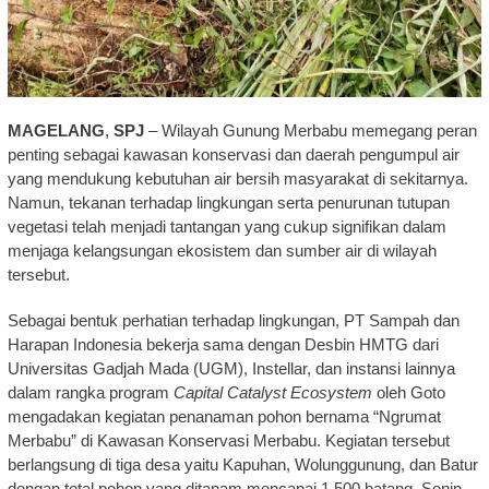
MAGELANG
,
SPJ
– Wilayah Gunung Merbabu memegang peran
penting sebagai kawasan konservasi dan daerah pengumpul air
yang mendukung kebutuhan air bersih masyarakat di sekitarnya.
Namun, tekanan terhadap lingkungan serta penurunan tutupan
vegetasi telah menjadi tantangan yang cukup signifikan dalam
menjaga kelangsungan ekosistem dan sumber air di wilayah
tersebut.
Sebagai bentuk perhatian terhadap lingkungan, PT Sampah dan
Harapan Indonesia bekerja sama dengan Desbin HMTG dari
Universitas Gadjah Mada (UGM), Instellar, dan instansi lainnya
dalam rangka program
Capital Catalyst Ecosystem
oleh Goto
mengadakan kegiatan penanaman pohon bernama “Ngrumat
Merbabu” di Kawasan Konservasi Merbabu. Kegiatan tersebut
berlangsung di tiga desa yaitu Kapuhan, Wolunggunung, dan Batur
dengan total pohon yang ditanam mencapai 1.500 batang, Senin