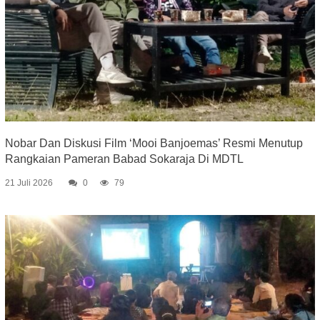
Nobar Dan Diskusi Film ‘Mooi Banjoemas’ Resmi Menutup
Rangkaian Pameran Babad Sokaraja Di MDTL
21 Juli 2026
0
79