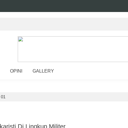
OPINI
GALLERY
>
01
isti Di Lingkup Militer