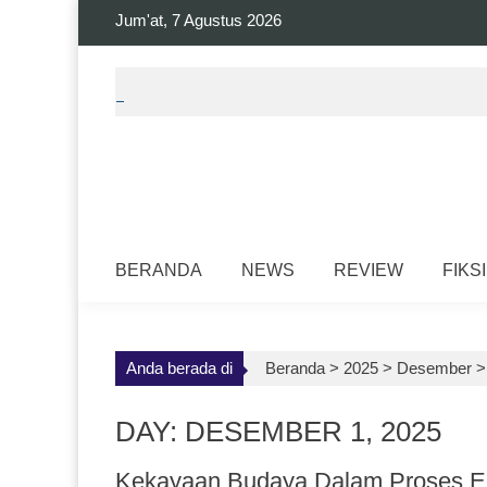
Skip
Jum'at, 7 Agustus 2026
to
content
BERANDA
NEWS
REVIEW
FIKSI
Anda berada di
Beranda >
2025
>
Desember
DAY: DESEMBER 1, 2025
Kekayaan Budaya Dalam Proses Ekar