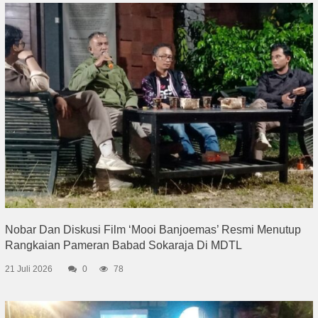
Nobar Dan Diskusi Film ‘Mooi Banjoemas’ Resmi Menutup
Rangkaian Pameran Babad Sokaraja Di MDTL
21 Juli 2026
0
78