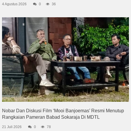
4 Agustus 2026
0
36
Nobar Dan Diskusi Film ‘Mooi Banjoemas’ Resmi Menutup
Rangkaian Pameran Babad Sokaraja Di MDTL
21 Juli 2026
0
78