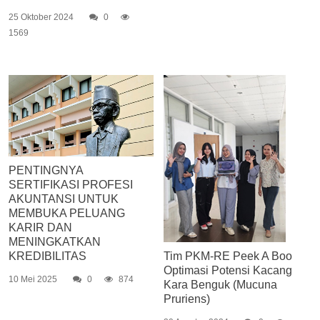
25 Oktober 2024
0
1569
PENTINGNYA
SERTIFIKASI PROFESI
AKUNTANSI UNTUK
MEMBUKA PELUANG
KARIR DAN
MENINGKATKAN
KREDIBILITAS
Tim PKM-RE Peek A Boo
Optimasi Potensi Kacang
10 Mei 2025
0
874
Kara Benguk (Mucuna
Pruriens)