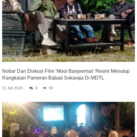
Nobar Dan Diskusi Film ‘Mooi Banjoemas’ Resmi Menutup
Rangkaian Pameran Babad Sokaraja Di MDTL
21 Juli 2026
0
83