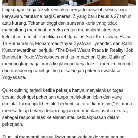
Lingkungan kerja toksik semakin menjadi masalah serius bagi
karyawan, terutama bagi Generasi Z yang baru berusia 27 tahun
atau kurang. Tekanan tinggi dan suasana kerja yang tidak
mendukung membuat mereka rentan mengalami stres dan
kelelahan mental. Penelitian oleh Ignatius Soni Kurniawan, Ratna
Tri Purnamarini, Mohammad Ahyar Syafwan Lysander, dan Ratih
Kusumawardhani berjudul “The Devil Wears Prada in Reality: Job
Burnout in Toxic Workplaces and Its Impact on Quiet Quitting”
mengungkap bagaimana lingkungan kerja toksik memicu burnout
dan mendorong quiet quitting di kalangan pekerja swasta di
Yogyakarta.
Quiet quitting terjadi ketika pekerja hanya menjalankan tugas
sesuai deskripsi pekerjaan tanpa melakukan lebih dari yang
diminta. Ini menjadi bentuk “berhenti secara diam-diam,” di mana
mereka tetap bekerja tetapi enggan memberikan usaha ekstra,
sebagai respons atas kelelahan atau ketidakpuasan dalam
pekerjaan.
Studi ini menyoroti bahwa lingkungan kerja toxic yang berupa