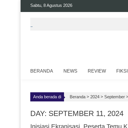
Skip
Sabtu, 8 Agustus 2026
to
content
BERANDA
NEWS
REVIEW
FIKSI
Anda berada di
Beranda >
2024
>
September
DAY: SEPTEMBER 11, 2024
Inisiasi Ekranisasi, Peserta Temu 