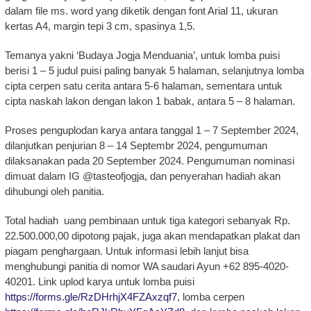
dalam file ms. word yang diketik dengan font Arial 11, ukuran
kertas A4, margin tepi 3 cm, spasinya 1,5.
Temanya yakni ‘Budaya Jogja Menduania’, untuk lomba puisi
berisi 1 – 5 judul puisi paling banyak 5 halaman, selanjutnya lomba
cipta cerpen satu cerita antara 5-6 halaman, sementara untuk
cipta naskah lakon dengan lakon 1 babak, antara 5 – 8 halaman.
Proses penguplodan karya antara tanggal 1 – 7 September 2024,
dilanjutkan penjurian 8 – 14 Septembr 2024, pengumuman
dilaksanakan pada 20 September 2024. Pengumuman nominasi
dimuat dalam IG @tasteofjogja, dan penyerahan hadiah akan
dihubungi oleh panitia.
Total hadiah uang pembinaan untuk tiga kategori sebanyak Rp.
22.500.000,00 dipotong pajak, juga akan mendapatkan plakat dan
piagam penghargaan. Untuk informasi lebih lanjut bisa
menghubungi panitia di nomor WA saudari Ayun +62 895-4020-
40201. Link uplod karya untuk lomba puisi
https://forms.gle/RzDHrhjX4FZAxzqf7
, lomba cerpen