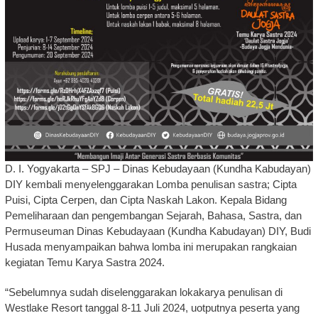
D. I. Yogyakarta – SPJ – Dinas Kebudayaan (Kundha Kabudayan)
DIY kembali menyelenggarakan Lomba penulisan sastra; Cipta
Puisi, Cipta Cerpen, dan Cipta Naskah Lakon. Kepala Bidang
Pemeliharaan dan pengembangan Sejarah, Bahasa, Sastra, dan
Permuseuman Dinas Kebudayaan (Kundha Kabudayan) DIY, Budi
Husada menyampaikan bahwa lomba ini merupakan rangkaian
kegiatan Temu Karya Sastra 2024.
“Sebelumnya sudah diselenggarakan lokakarya penulisan di
Westlake Resort tanggal 8-11 Juli 2024, uotputnya peserta yang