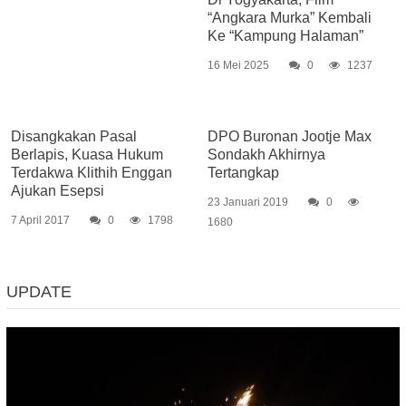
“Angkara Murka” Kembali
Ke “Kampung Halaman”
16 Mei 2025
0
1237
Disangkakan Pasal
DPO Buronan Jootje Max
Berlapis, Kuasa Hukum
Sondakh Akhirnya
Terdakwa Klithih Enggan
Tertangkap
Ajukan Esepsi
23 Januari 2019
0
7 April 2017
0
1798
1680
UPDATE