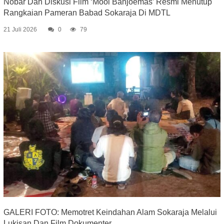
Nobar Dan Diskusi Film ‘Mooi Banjoemas’ Resmi Menutup
Rangkaian Pameran Babad Sokaraja Di MDTL
21 Juli 2026
0
79
GALERI FOTO: Memotret Keindahan Alam Sokaraja Melalui
Lukisan Dan Film Dokumenter