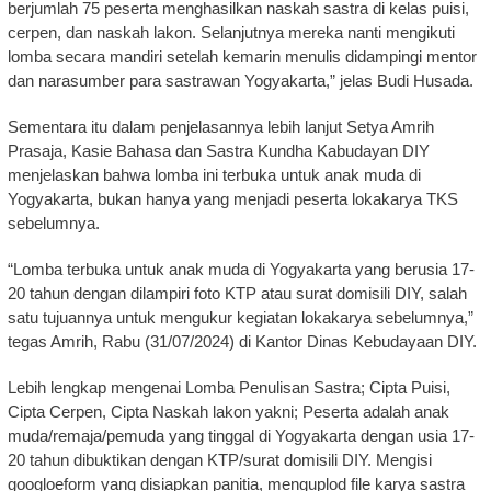
berjumlah 75 peserta menghasilkan naskah sastra di kelas puisi,
cerpen, dan naskah lakon. Selanjutnya mereka nanti mengikuti
lomba secara mandiri setelah kemarin menulis didampingi mentor
dan narasumber para sastrawan Yogyakarta,” jelas Budi Husada.
Sementara itu dalam penjelasannya lebih lanjut Setya Amrih
Prasaja, Kasie Bahasa dan Sastra Kundha Kabudayan DIY
menjelaskan bahwa lomba ini terbuka untuk anak muda di
Yogyakarta, bukan hanya yang menjadi peserta lokakarya TKS
sebelumnya.
“Lomba terbuka untuk anak muda di Yogyakarta yang berusia 17-
20 tahun dengan dilampiri foto KTP atau surat domisili DIY, salah
satu tujuannya untuk mengukur kegiatan lokakarya sebelumnya,”
tegas Amrih, Rabu (31/07/2024) di Kantor Dinas Kebudayaan DIY.
Lebih lengkap mengenai Lomba Penulisan Sastra; Cipta Puisi,
Cipta Cerpen, Cipta Naskah lakon yakni; Peserta adalah anak
muda/remaja/pemuda yang tinggal di Yogyakarta dengan usia 17-
20 tahun dibuktikan dengan KTP/surat domisili DIY. Mengisi
googloeform yang disiapkan panitia, menguplod file karya sastra