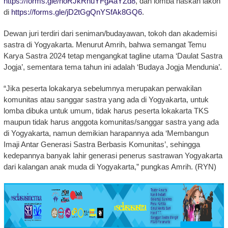
https://forms.gle/hoRJkRhuYFgAaYZd8
, dan lomba naskah lakon
di
https://forms.gle/jD2tGgQnYSfAk8GQ6
.
Dewan juri terdiri dari seniman/budayawan, tokoh dan akademisi
sastra di Yogyakarta. Menurut Amrih, bahwa semangat Temu
Karya Sastra 2024 tetap mengangkat tagline utama ‘Daulat Sastra
Jogja’, sementara tema tahun ini adalah ‘Budaya Jogja Mendunia’.
“Jika peserta lokakarya sebelumnya merupakan perwakilan
komunitas atau sanggar sastra yang ada di Yogyakarta, untuk
lomba dibuka untuk umum, tidak harus peserta lokakarta TKS
maupun tidak harus anggota komunitas/sanggar sastra yang ada
di Yogyakarta, namun demikian harapannya ada ‘Membangun
Imaji Antar Generasi Sastra Berbasis Komunitas’, sehingga
kedepannya banyak lahir generasi penerus sastrawan Yogyakarta
dari kalangan anak muda di Yogyakarta,” pungkas Amrih. (RYN)