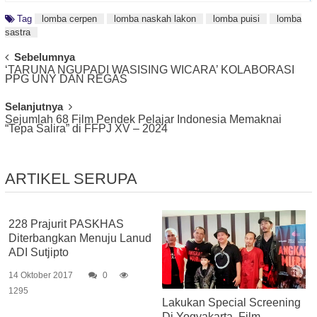
Tag
lomba cerpen
lomba naskah lakon
lomba puisi
lomba
sastra
Post
Sebelumnya
‘TARUNA NGUPADI WASISING WICARA’ KOLABORASI
Navigation
PPG UNY DAN REGAS
Selanjutnya
Sejumlah 68 Film Pendek Pelajar Indonesia Memaknai
“Tepa Salira” di FFPJ XV – 2024
ARTIKEL SERUPA
228 Prajurit PASKHAS
Diterbangkan Menuju Lanud
ADI Sutjipto
14 Oktober 2017
0
1295
Lakukan Special Screening
Di Yogyakarta, Film