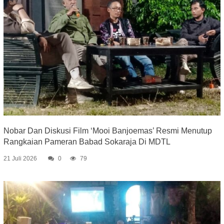
Nobar Dan Diskusi Film ‘Mooi Banjoemas’ Resmi Menutup
Rangkaian Pameran Babad Sokaraja Di MDTL
21 Juli 2026
0
79