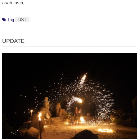
asah, asih,
Tag
UST
UPDATE