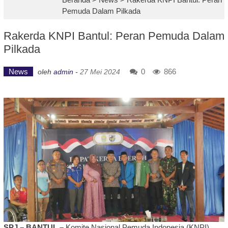
Pemuda Dalam Pilkada
Rakerda KNPI Bantul: Peran Pemuda Dalam
Pilkada
News
0
866
oleh
admin
-
27 Mei 2024
SPJ – BANTUL –
Komite Nasional Pemuda Indonesia (KNPI)