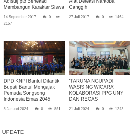
Adisutjipto Bertekad
Alat Deteksi Narkoba
Membangun Karakter Siswa
Canggih
14 September 2017
0
27 Juli 2017
0
1464
2157
DPD KNPI Bantul Dilantik,
‘TARUNA NGUPADI
Bupati Bantul Mengajak
WASISING WICARA’
Pemuda Songsong
KOLABORASI PPG UNY
Indonesia Emas 2045
DAN REGAS
8 Januari 2024
0
851
21 Juli 2024
0
1243
UPDATE