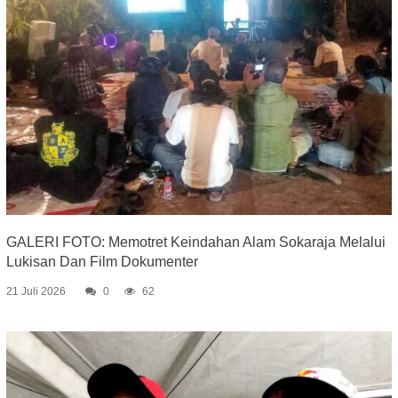
GALERI FOTO: Memotret Keindahan Alam Sokaraja Melalui
Lukisan Dan Film Dokumenter
21 Juli 2026
0
62