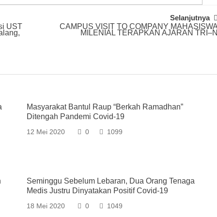
Selanjutnya
si UST
CAMPUS VISIT TO COMPANY MAHASISW
alang,
MILENIAL TERAPKAN AJARAN TRI–
a
Masyarakat Bantul Raup “Berkah Ramadhan”
Ditengah Pandemi Covid-19
12 Mei 2020
0
1099
n
Seminggu Sebelum Lebaran, Dua Orang Tenaga
Medis Justru Dinyatakan Positif Covid-19
18 Mei 2020
0
1049