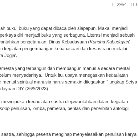
2954
buku, buku yang dapat dibaca oleh siapapun. Maka, menjadi
rkaya diri menjadi buku yang serbaguna. Literasi menjadi sebuah
wantahkan pengetahuan. Dinas Kebudayaan (
Kundha Kabudayan
)
an kegiatan pengembangan kebahasaan dan kesastraan melalui
a Jogja’.
 semesta yang terbangun dan membangun manusia secara mental
g belum menyadarinya. Untuk itu, upaya menegaskan kedaulatan
 mental spiritual manusia harus semakin ditegaskan,” ungkap Setya
dayaan DIY (26/9/2023).
Y mewujudkan kedaulatan sastra diejawantahkan dalam kegiatan
kshop
penulisan, lomba, pameran, pentas dan penerbitan antologi
sastra, sehingga peserta menginap menyelesaikan penulisan karya