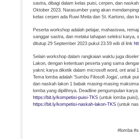
sastra, dibagi dalam kelas puisi, cerpen, dan naska
Oktober 2023. Narasumber yang akan mendampingi p
kelas cerpen ada Ruwi Meita dan St. Kartono, dan 
Peserta workshop adalah pelajar, mahasiswa, remaja
sanggar sastra, dan melalui tahapan seleksi karya, 
ditutup 29 September 2023 pukul 23.59 wib di link
ht
Selain workshop dalam rangkaian waktu juga disele
Lakon, dengan ketentuan peserta yang sama dengan
yakni; karya diketik dalam microsoft word, ont arial
Tema lomba adalah ‘Sumbu Filosofi Jogja’, untuk pui
dan naskah lakon 1 babak masing-masing maksimal 
lomba yang dipilihnya. Deadline pengumpulan karya 1
https://bit.ly/kompetisi-puisi-TKS
(untuk lomba puisi)
https://bit.ly/kompetisi-naskah-lakon-TKS
(untuk nas
#lomba #sa