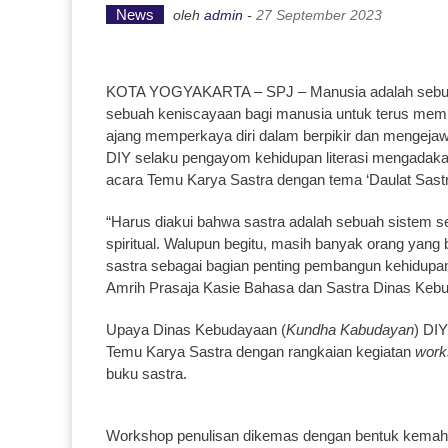
News
oleh
admin
-
27 September 2023
KOTA YOGYAKARTA – SPJ – Manusia adalah sebuah 
sebuah keniscayaan bagi manusia untuk terus mempe
ajang memperkaya diri dalam berpikir dan mengeja
DIY selaku pengayom kehidupan literasi mengadak
acara Temu Karya Sastra dengan tema ‘Daulat Sastr
“Harus diakui bahwa sastra adalah sebuah sistem
spiritual. Walupun begitu, masih banyak orang yan
sastra sebagai bagian penting pembangun kehidupan
Amrih Prasaja Kasie Bahasa dan Sastra Dinas Kebu
Upaya Dinas Kebudayaan (
Kundha Kabudayan
) DI
Temu Karya Sastra dengan rangkaian kegiatan
wor
buku sastra.
Workshop penulisan dikemas dengan bentuk kemah 