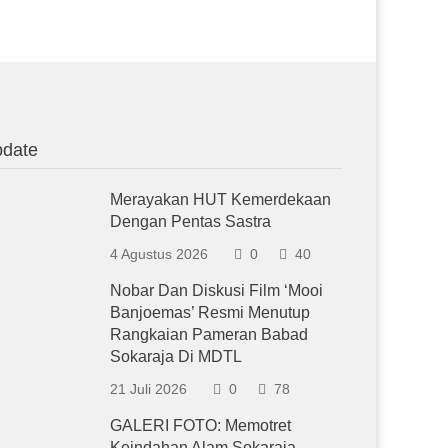
date
Merayakan HUT Kemerdekaan
Dengan Pentas Sastra
4 Agustus 2026
0
40
Nobar Dan Diskusi Film ‘Mooi
Banjoemas’ Resmi Menutup
Rangkaian Pameran Babad
Sokaraja Di MDTL
21 Juli 2026
0
78
GALERI FOTO: Memotret
Keindahan Alam Sokaraja