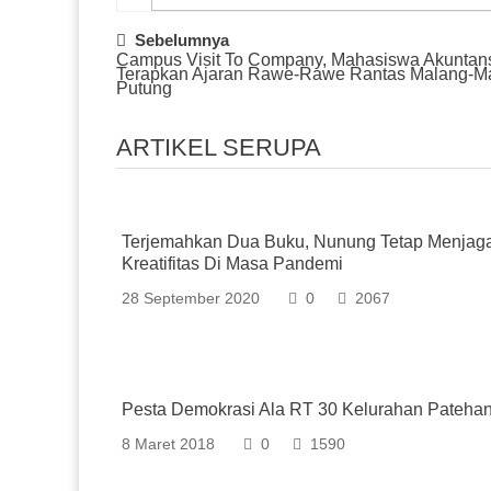
Post
Sebelumnya
Campus Visit To Company, Mahasiswa Akuntan
Navigation
Terapkan Ajaran Rawe-Rawe Rantas Malang-M
Putung
ARTIKEL SERUPA
Terjemahkan Dua Buku, Nunung Tetap Menjag
Kreatifitas Di Masa Pandemi
28 September 2020
0
2067
Pesta Demokrasi Ala RT 30 Kelurahan Pateha
8 Maret 2018
0
1590