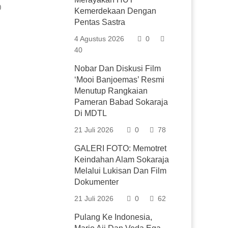
0
Kemerdekaan Dengan
Pentas Sastra
4 Agustus 2026
0
40
Nobar Dan Diskusi Film
‘Mooi Banjoemas’ Resmi
Menutup Rangkaian
Pameran Babad Sokaraja
Di MDTL
21 Juli 2026
0
78
GALERI FOTO: Memotret
Keindahan Alam Sokaraja
Melalui Lukisan Dan Film
Dokumenter
21 Juli 2026
0
62
Pulang Ke Indonesia,