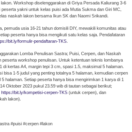
h lakon. Workshop diselenggarakan di Griya Persada Kaliurang 3-6
eserta yakni untuk kelas puisi ada Mutia Sukma dan Giri MC,
kelas naskah lakon bersama Ikun SK dan Naomi Srikandi.
, pemuda usia 16-21 tahun domisili DIY, mewakili komunitas atau
setiap peserta hanya bisa mengikuti satu kelas saja. Pendafataran
tps://bit.ly/formulir-pendaftaran-TKS
.
nggarakan Lomba Penulisan Sastra; Puisi, Cerpen, dan Naskah
 peserta workshop penulisan. Untuk ketentuan teknis lombanya
 11 di kertas A4, margin tepi 3 cm, spasi 1.5, maksimal 5 halaman.
si bisa 1-5 judul yang penting totalnya 5 halaman, kemudian cerpen
5 halaman. Setiap peserta hanya bisa mengirimkan 1 karya di 1
4 Oktober 2023 pukul 23.59 wib di tautan sebagai berikut;
,
https://bit.ly/kompetisi-cerpen-TKS
(untuk cerpen), dan
kah lakon).
stra #puisi #cerpen #lakon