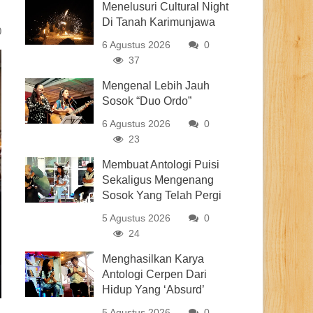
Menelusuri Cultural Night
Di Tanah Karimunjawa
0
6 Agustus 2026
0
37
Mengenal Lebih Jauh
Sosok “Duo Ordo”
6 Agustus 2026
0
23
Membuat Antologi Puisi
Sekaligus Mengenang
Sosok Yang Telah Pergi
5 Agustus 2026
0
24
Menghasilkan Karya
Antologi Cerpen Dari
Hidup Yang ‘Absurd’
5 Agustus 2026
0