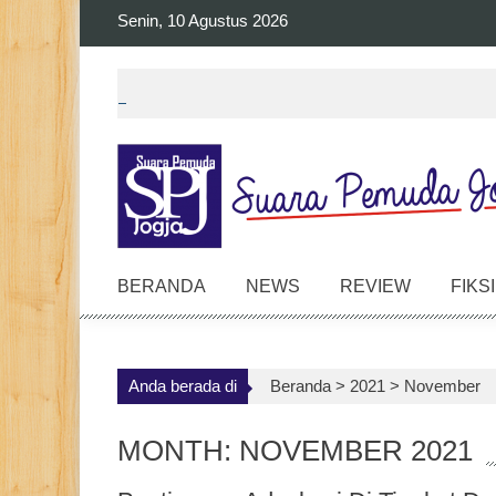
Skip
Senin, 10 Agustus 2026
to
content
BERANDA
NEWS
REVIEW
FIKSI
Anda berada di
Beranda >
2021
>
November
MONTH: NOVEMBER 2021