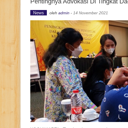
Pentingnya Advokasi Di Tingkat D
News
oleh
admin
-
14 November 2021