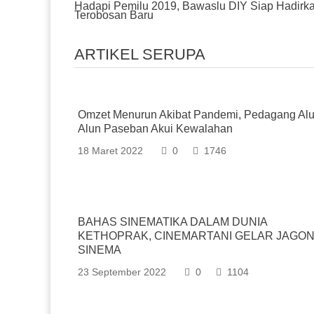
Hadapi Pemilu 2019, Bawaslu DIY Siap Hadirk
Navigation
Terobosan Baru
ARTIKEL SERUPA
Omzet Menurun Akibat Pandemi, Pedagang Alu
Alun Paseban Akui Kewalahan
18 Maret 2022
0
1746
BAHAS SINEMATIKA DALAM DUNIA
KETHOPRAK, CINEMARTANI GELAR JAGO
SINEMA
23 September 2022
0
1104