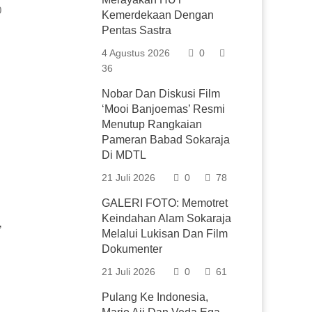
0
Kemerdekaan Dengan
Pentas Sastra
4 Agustus 2026
0
36
Nobar Dan Diskusi Film
‘Mooi Banjoemas’ Resmi
Menutup Rangkaian
Pameran Babad Sokaraja
Di MDTL
21 Juli 2026
0
78
GALERI FOTO: Memotret
Keindahan Alam Sokaraja
”
Melalui Lukisan Dan Film
Dokumenter
21 Juli 2026
0
61
Pulang Ke Indonesia,