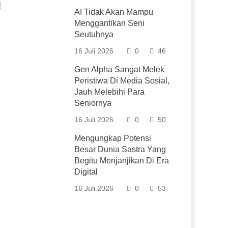
i
’
AI Tidak Akan Mampu
Menggantikan Seni
Seutuhnya
16 Juli 2026
0
46
Gen Alpha Sangat Melek
Peristiwa Di Media Sosial,
Jauh Melebihi Para
Seniornya
16 Juli 2026
0
50
Mengungkap Potensi
Besar Dunia Sastra Yang
Begitu Menjanjikan Di Era
Digital
16 Juli 2026
0
53