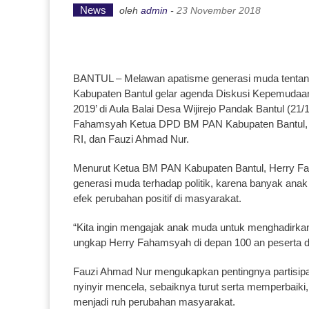
News
oleh
admin
-
23 November 2018
BANTUL – Melawan apatisme generasi muda tentang
Kabupaten Bantul gelar agenda Diskusi Kepemuda
2019’ di Aula Balai Desa Wijirejo Pandak Bantul (2
Fahamsyah Ketua DPD BM PAN Kabupaten Bantul, Ir
RI, dan Fauzi Ahmad Nur.
Menurut Ketua BM PAN Kabupaten Bantul, Herry Faha
generasi muda terhadap politik, karena banyak anak
efek perubahan positif di masyarakat.
“Kita ingin mengajak anak muda untuk menghadirkan
ungkap Herry Fahamsyah di depan 100 an peserta d
Fauzi Ahmad Nur mengukapkan pentingnya partisipas
nyinyir mencela, sebaiknya turut serta memperbaiki, 
menjadi ruh perubahan masyarakat.