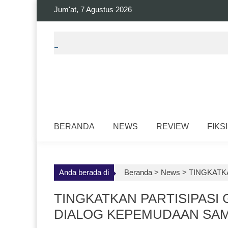
Skip
Jum'at, 7 Agustus 2026
to
content
BERANDA
NEWS
REVIEW
FIKSI
Anda berada di
Beranda >
News
>
TINGKATK
TINGKATKAN PARTISIPASI
DIALOG KEPEMUDAAN SAMB