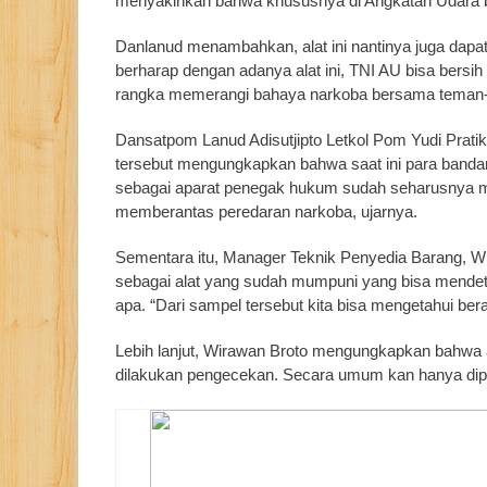
menyakinkan bahwa khususnya di Angkatan Udara beb
Danlanud menambahkan, alat ini nantinya juga dap
berharap dengan adanya alat ini, TNI AU bisa bersih
rangka memerangi bahaya narkoba bersama teman-t
Dansatpom Lanud Adisutjipto Letkol Pom Yudi Prati
tersebut mengungkapkan bahwa saat ini para bandar
sebagai aparat penegak hukum sudah seharusnya me
memberantas peredaran narkoba, ujarnya.
Sementara itu, Manager Teknik Penyedia Barang, Wi
sebagai alat yang sudah mumpuni yang bisa mendetek
apa. “Dari sampel tersebut kita bisa mengetahui bera
Lebih lanjut, Wirawan Broto mengungkapkan bahwa ala
dilakukan pengecekan. Secara umum kan hanya dipe