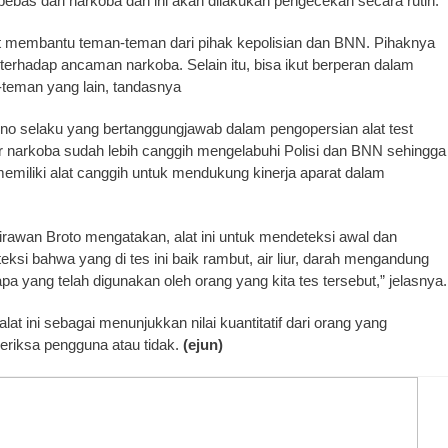
as dari narkoba dan ini akan dilakukan pengecekan secara rutin.
at membantu teman-teman dari pihak kepolisian dan BNN. Pihaknya
 terhadap ancaman narkoba. Selain itu, bisa ikut berperan dalam
eman yang lain, tandasnya
kno selaku yang bertanggungjawab dalam pengopersian alat test
 narkoba sudah lebih canggih mengelabuhi Polisi dan BNN sehingga
miliki alat canggih untuk mendukung kinerja aparat dalam
rawan Broto mengatakan, alat ini untuk mendeteksi awal dan
si bahwa yang di tes ini baik rambut, air liur, darah mengandung
pa yang telah digunakan oleh orang yang kita tes tersebut,” jelasnya.
t ini sebagai menunjukkan nilai kuantitatif dari orang yang
riksa pengguna atau tidak.
(ejun)