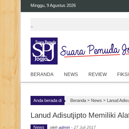
Skip
Minggu, 9 Agustus 2026
to
content
BERANDA
NEWS
REVIEW
FIKSI
Anda berada di
Beranda >
News
>
Lanud Adisu
Lanud Adisutjipto Memiliki Al
News
oleh
admin
-
27 Juli 2017