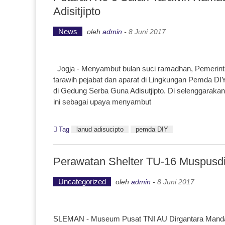
Adisitjipto
News
oleh
admin
-
8 Juni 2017
Jogja - Menyambut bulan suci ramadhan, Pemerint
tarawih pejabat dan aparat di Lingkungan Pemda DIY
di Gedung Serba Guna Adisutjipto. Di selenggarakann
ini sebagai upaya menyambut
Tag
lanud adisucipto
pemda DIY
Perawatan Shelter TU-16 Muspusdi
Uncategorized
oleh
admin
-
8 Juni 2017
SLEMAN - Museum Pusat TNI AU Dirgantara Mandal