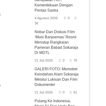
Kemerdekaan Dengan
Pentas Sastra
0
4 Agustus 2026
0
36
Nobar Dan Diskusi Film
‘Mooi Banjoemas’ Resmi
Menutup Rangkaian
Pameran Babad Sokaraja
Di MDTL
21 Juli 2026
0
78
GALERI FOTO: Memotret
Keindahan Alam Sokaraja
Melalui Lukisan Dan Film
Dokumenter
0
21 Juli 2026
0
61
Pulang Ke Indonesia,