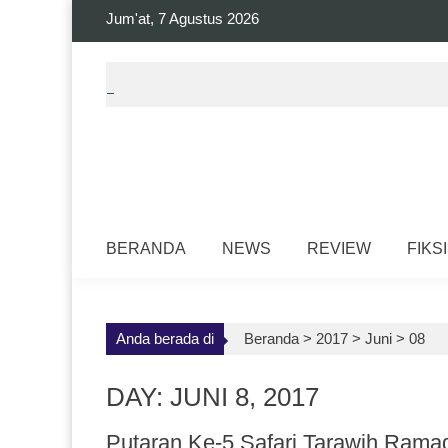
Skip
Jum'at, 7 Agustus 2026
to
content
BERANDA
NEWS
REVIEW
FIKSI
Anda berada di
Beranda >
2017
>
Juni
>
08
DAY: JUNI 8, 2017
Putaran Ke-5 Safari Tarawih Rama