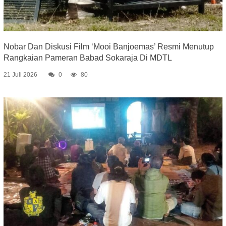
Nobar Dan Diskusi Film ‘Mooi Banjoemas’ Resmi Menutup
Rangkaian Pameran Babad Sokaraja Di MDTL
21 Juli 2026
0
80