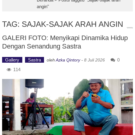
angin"
TAG: SAJAK-SAJAK ARAH ANGIN
GALERI FOTO: Menyikapi Dinamika Hidup
Dengan Senandung Sastra
Gallery
Sastra
0
oleh
Azka Qintory
-
8 Juli 2026
114