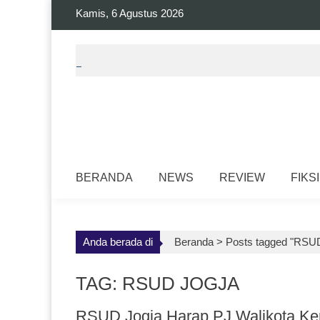
Skip
Kamis, 6 Agustus 2026
to
content
BERANDA
NEWS
REVIEW
FIKSI
Anda berada di
Beranda >
Posts tagged "RSUD
TAG: RSUD JOGJA
RSUD Jogja Harap PJ Walikota Kemb