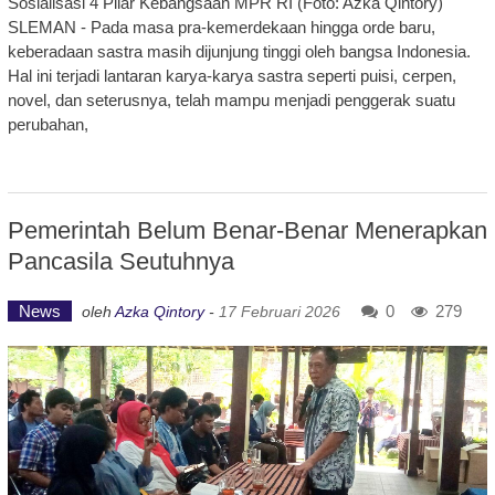
Sosialisasi 4 Pilar Kebangsaan MPR RI (Foto: Azka Qintory)
SLEMAN - Pada masa pra-kemerdekaan hingga orde baru,
keberadaan sastra masih dijunjung tinggi oleh bangsa Indonesia.
Hal ini terjadi lantaran karya-karya sastra seperti puisi, cerpen,
novel, dan seterusnya, telah mampu menjadi penggerak suatu
perubahan,
Pemerintah Belum Benar-Benar Menerapkan
Pancasila Seutuhnya
News
0
279
oleh
Azka Qintory
-
17 Februari 2026