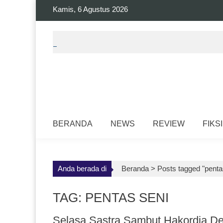
Skip
Kamis, 6 Agustus 2026
to
content
BERANDA
NEWS
REVIEW
FIKSI
Anda berada di
Beranda >
Posts tagged "penta
TAG: PENTAS SENI
Selasa Sastra Sambut Hakordia De