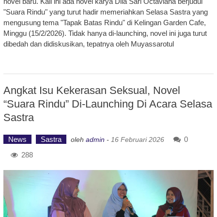
novel baru. Kali ini ada novel karya Dila Sari Octaviana berjudul
"Suara Rindu" yang turut hadir memeriahkan Selasa Sastra yang
mengusung tema "Tapak Batas Rindu" di Kelingan Garden Cafe,
Minggu (15/2/2026). Tidak hanya di-launching, novel ini juga turut
dibedah dan didiskusikan, tepatnya oleh Muyassarotul
Angkat Isu Kekerasan Seksual, Novel
“Suara Rindu” Di-Launching Di Acara Selasa
Sastra
News
Sastra
0
oleh
admin
-
16 Februari 2026
288