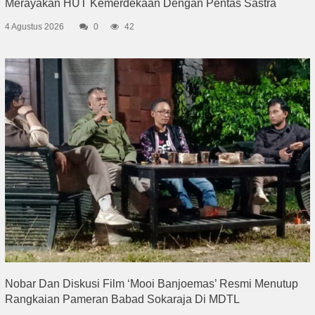
Merayakan HUT Kemerdekaan Dengan Pentas Sastra
4 Agustus 2026
0
42
Nobar Dan Diskusi Film ‘Mooi Banjoemas’ Resmi Menutup
Rangkaian Pameran Babad Sokaraja Di MDTL