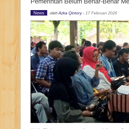
Pemerintah Belum Benar-Benar Me
News
oleh
Azka Qintory
-
17 Februari 2026