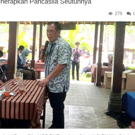
nerapkan Pancasila Seutuhnya
279