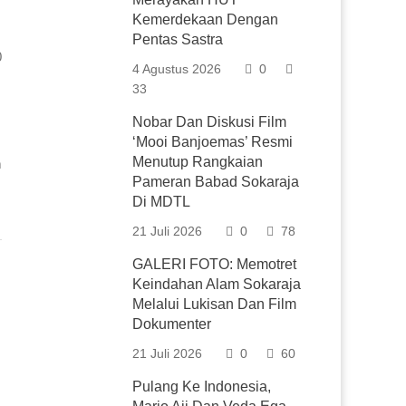
Kemerdekaan Dengan
Pentas Sastra
0
4 Agustus 2026
0
33
Nobar Dan Diskusi Film
‘Mooi Banjoemas’ Resmi
Menutup Rangkaian
n
Pameran Babad Sokaraja
Di MDTL
21 Juli 2026
0
78
GALERI FOTO: Memotret
Keindahan Alam Sokaraja
Melalui Lukisan Dan Film
Dokumenter
21 Juli 2026
0
60
Pulang Ke Indonesia,