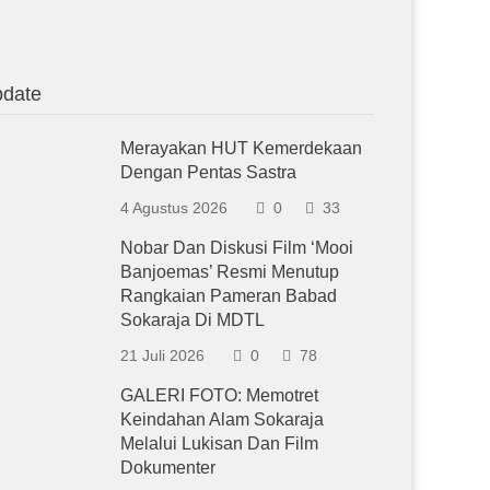
date
Merayakan HUT Kemerdekaan
Dengan Pentas Sastra
4 Agustus 2026
0
33
Nobar Dan Diskusi Film ‘Mooi
Banjoemas’ Resmi Menutup
Rangkaian Pameran Babad
Sokaraja Di MDTL
21 Juli 2026
0
78
GALERI FOTO: Memotret
Keindahan Alam Sokaraja
Melalui Lukisan Dan Film
Dokumenter