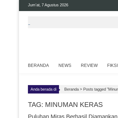
Skip
Jum'at, 7 Agustus 2026
to
content
BERANDA
NEWS
REVIEW
FIKSI
Anda berada di
Beranda >
Posts tagged "Minu
TAG: MINUMAN KERAS
Puluhan Miras Berhasil Diamanka