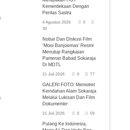
Kemerdekaan Dengan
Pentas Sastra
0
4 Agustus 2026
0
30
Nobar Dan Diskusi Film
‘Mooi Banjoemas’ Resmi
Menutup Rangkaian
Pameran Babad Sokaraja
Di MDTL
21 Juli 2026
0
77
GALERI FOTO: Memotret
Keindahan Alam Sokaraja
Melalui Lukisan Dan Film
0
Dokumenter
21 Juli 2026
0
59
Pulang Ke Indonesia,