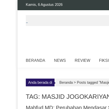
Skip
Kamis, 6 Agustus 2026
to
content
BERANDA
NEWS
REVIEW
FIKSI
Anda berada di
Beranda >
Posts tagged "Masji
TAG: MASJID JOGOKARIYA
Mahfud MD: Perubahan Mendasar S