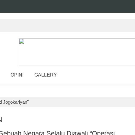
OPINI
GALLERY
d Jogokariyan"
N
ebuah Negara Selalu Diawali “Operasi