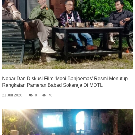
Nobar Dan Diskusi Film ‘Mooi Banjoemas’ Resmi Menutup
Rangkaian Pameran Babad Sokaraja Di MDTL
21 Juli 2026
0
78