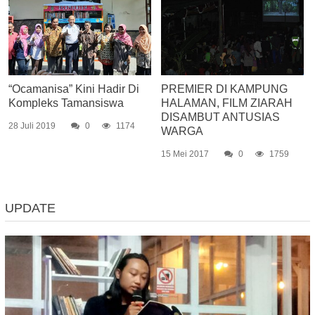
“Ocamanisa” Kini Hadir Di
PREMIER DI KAMPUNG
Kompleks Tamansiswa
HALAMAN, FILM ZIARAH
DISAMBUT ANTUSIAS
28 Juli 2019
0
1174
WARGA
15 Mei 2017
0
1759
UPDATE