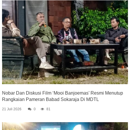
Nobar Dan Diskusi Film ‘Mooi Banjoemas’ Resmi Menutup
Rangkaian Pameran Babad Sokaraja Di MDTL
21 Juli 2026
0
81