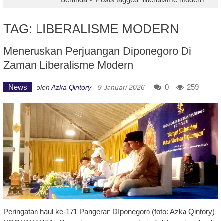
TAG: LIBERALISME MODERN
Meneruskan Perjuangan Diponegoro Di
Zaman Liberalisme Modern
News
0
259
oleh
Azka Qintory
-
9 Januari 2026
Peringatan haul ke-171 Pangeran DIponegoro (foto: Azka Qintory)