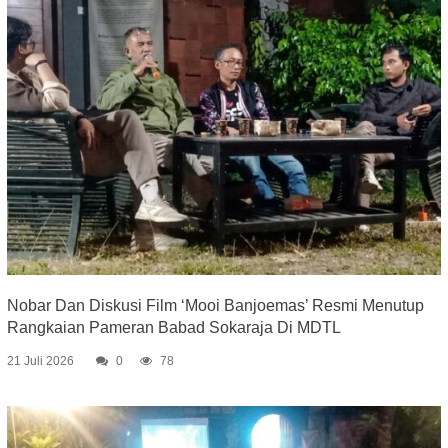
Nobar Dan Diskusi Film ‘Mooi Banjoemas’ Resmi Menutup
Rangkaian Pameran Babad Sokaraja Di MDTL
21 Juli 2026
0
78