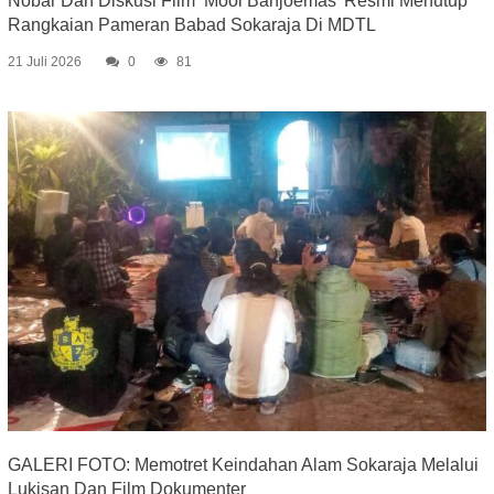
Nobar Dan Diskusi Film ‘Mooi Banjoemas’ Resmi Menutup
Rangkaian Pameran Babad Sokaraja Di MDTL
21 Juli 2026
0
81
GALERI FOTO: Memotret Keindahan Alam Sokaraja Melalui
Lukisan Dan Film Dokumenter