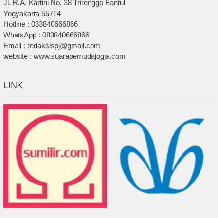
Jl. R.A. Kartini No. 38 Trirenggo Bantul
Yogyakarta 55714
Hotline : 083840666866
WhatsApp : 083840666866
Email : redaksispj@gmail.com
website : www.suarapemudajogja.com
LINK