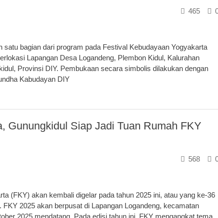
465
atu bagian dari program pada Festival Kebudayaan Yogyakarta
berlokasi Lapangan Desa Logandeng, Plembon Kidul, Kalurahan
dul, Provinsi DIY. Pembukaan secara simbolis dilakukan dengan
Kundha Kabudayan DIY
ya, Gunungkidul Siap Jadi Tuan Rumah FKY
568
a (FKY) akan kembali digelar pada tahun 2025 ini, atau yang ke-36
am. FKY 2025 akan berpusat di Lapangan Logandeng, kecamatan
tober 2025 mendatang. Pada edisi tahun ini, FKY mengangkat tema