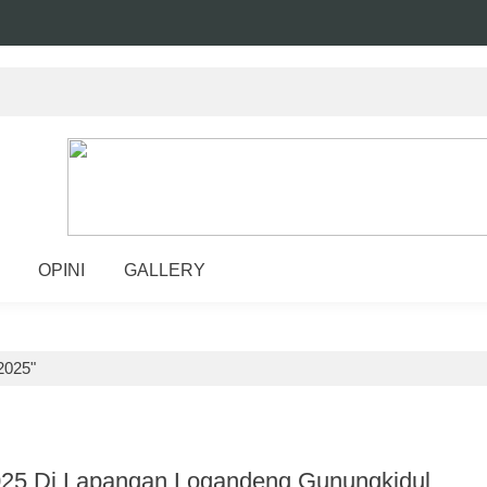
OPINI
GALLERY
2025"
5 Di Lapangan Logandeng Gunungkidul