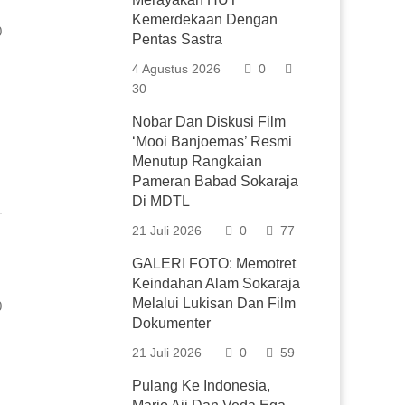
Kemerdekaan Dengan
0
Pentas Sastra
4 Agustus 2026
0
30
Nobar Dan Diskusi Film
‘Mooi Banjoemas’ Resmi
Menutup Rangkaian
Pameran Babad Sokaraja
Di MDTL
21 Juli 2026
0
77
GALERI FOTO: Memotret
Keindahan Alam Sokaraja
Melalui Lukisan Dan Film
0
Dokumenter
21 Juli 2026
0
59
Pulang Ke Indonesia,