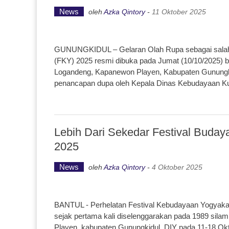
News
oleh
Azka Qintory
-
11 Oktober 2025
GUNUNGKIDUL – Gelaran Olah Rupa sebagai salah s
(FKY) 2025 resmi dibuka pada Jumat (10/10/2025) 
Logandeng, Kapanewon Playen, Kabupaten Gunungki
penancapan dupa oleh Kepala Dinas Kebudayaan 
Lebih Dari Sekedar Festival Buda
2025
News
oleh
Azka Qintory
-
4 Oktober 2025
BANTUL - Perhelatan Festival Kebudayaan Yogyakart
sejak pertama kali diselenggarakan pada 1989 sil
Playen, kabupaten Gunungkidul, DIY pada 11-18 Ok