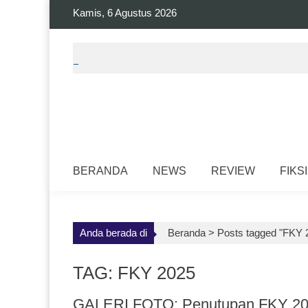
Skip
Kamis, 6 Agustus 2026
to
content
BERANDA
NEWS
REVIEW
FIKSI
Anda berada di
Beranda >
Posts tagged "FKY 
TAG: FKY 2025
GALERI FOTO: Penutupan FKY 202