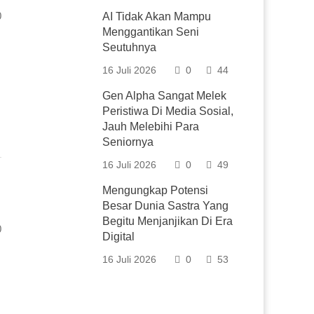
0
AI Tidak Akan Mampu
Menggantikan Seni
Seutuhnya
16 Juli 2026
0
44
Gen Alpha Sangat Melek
Peristiwa Di Media Sosial,
Jauh Melebihi Para
Seniornya
16 Juli 2026
0
49
Mengungkap Potensi
Besar Dunia Sastra Yang
Begitu Menjanjikan Di Era
0
Digital
16 Juli 2026
0
53