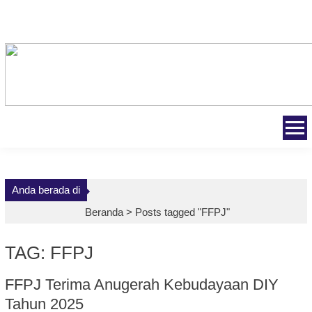
Skip
to
content
Anda berada di
Beranda >
Posts tagged "FFPJ"
TAG: FFPJ
FFPJ Terima Anugerah Kebudayaan DIY
Tahun 2025