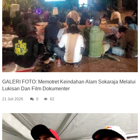
GALERI FOTO: Memotret Keindahan Alam Sokaraja Melalui
Lukisan Dan Film Dokumenter
21 Juli 2026
0
62