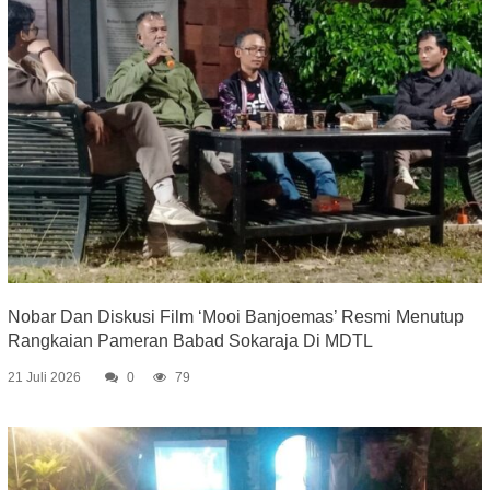
Nobar Dan Diskusi Film ‘Mooi Banjoemas’ Resmi Menutup
Rangkaian Pameran Babad Sokaraja Di MDTL
21 Juli 2026
0
79