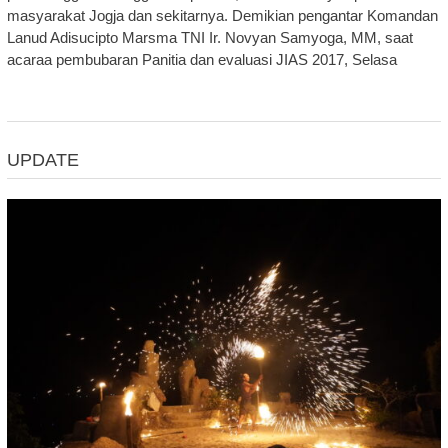
masyarakat Jogja dan sekitarnya. Demikian pengantar Komandan
Lanud Adisucipto Marsma TNI Ir. Novyan Samyoga, MM, saat
acaraa pembubaran Panitia dan evaluasi JIAS 2017, Selasa
UPDATE