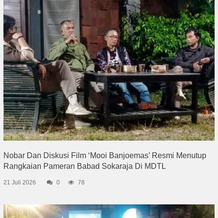
Nobar Dan Diskusi Film ‘Mooi Banjoemas’ Resmi Menutup
Rangkaian Pameran Babad Sokaraja Di MDTL
21 Juli 2026
0
78