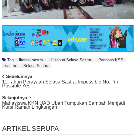
Tag
.literasi sastra
11 tahun Selasa Sastra
Pendopo KSS
sastra
Selasa Sastra
Post
Sebelumnya
11 Tahun Perayaan Selasa Sastra: Impossible No, I’m
Navigation
Possible Yes
Selanjutnya
Mahasiswa KKN UAD Ubah Tumpukan Sampah Menjadi
Kursi Ramah Lingkungan
ARTIKEL SERUPA