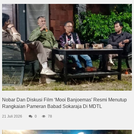
Nobar Dan Diskusi Film ‘Mooi Banjoemas’ Resmi Menutup
Rangkaian Pameran Babad Sokaraja Di MDTL
21 Juli 2026
0
78