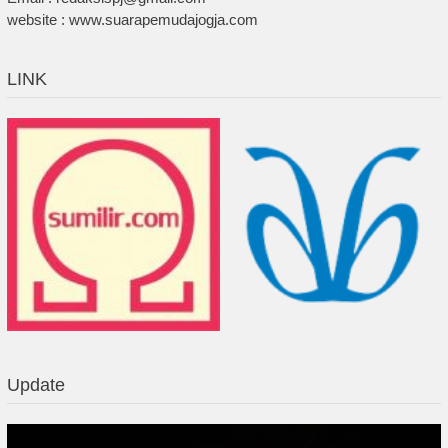
website : www.suarapemudajogja.com
LINK
Update