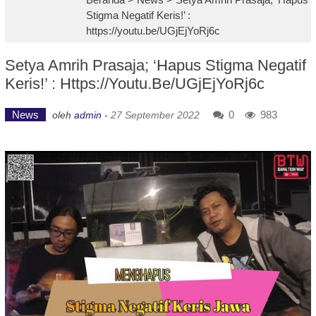
Stigma Negatif Keris!’ :
https://youtu.be/UGjEjYoRj6c
Setya Amrih Prasaja; ‘Hapus Stigma Negatif
Keris!’ : Https://youtu.be/UGjEjYoRj6c
News
0
983
oleh
admin
-
27 September 2022