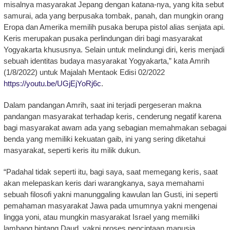
misalnya masyarakat Jepang dengan katana-nya, yang kita sebut
samurai, ada yang berpusaka tombak, panah, dan mungkin orang
Eropa dan Amerika memilih pusaka berupa pistol alias senjata api.
Keris merupakan pusaka perlindungan diri bagi masyarakat
Yogyakarta khususnya. Selain untuk melindungi diri, keris menjadi
sebuah identitas budaya masyarakat Yogyakarta,” kata Amrih
(1/8/2022) untuk Majalah Mentaok Edisi 02/2022
https://youtu.be/UGjEjYoRj6c
.
Dalam pandangan Amrih, saat ini terjadi pergeseran makna
pandangan masyarakat terhadap keris, cenderung negatif karena
bagi masyarakat awam ada yang sebagian memahmakan sebagai
benda yang memiliki kekuatan gaib, ini yang sering diketahui
masyarakat, seperti keris itu milik dukun.
“Padahal tidak seperti itu, bagi saya, saat memegang keris, saat
akan melepaskan keris dari warangkanya, saya memahami
sebuah filosofi yakni manunggaling kawulan lan Gusti, ini seperti
pemahaman masyarakat Jawa pada umumnya yakni mengenai
lingga yoni, atau mungkin masyarakat Israel yang memiliki
lambang bintang Daud, yakni proses penciptaan manusia.