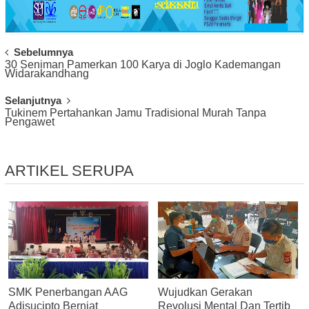
Post
Sebelumnya
30 Seniman Pamerkan 100 Karya di Joglo Kademangan
Navigation
Widarakandhang
Selanjutnya
Tukinem Pertahankan Jamu Tradisional Murah Tanpa
Pengawet
ARTIKEL SERUPA
SMK Penerbangan AAG
Wujudkan Gerakan
Adisucipto Berniat
Revolusi Mental Dan Tertib