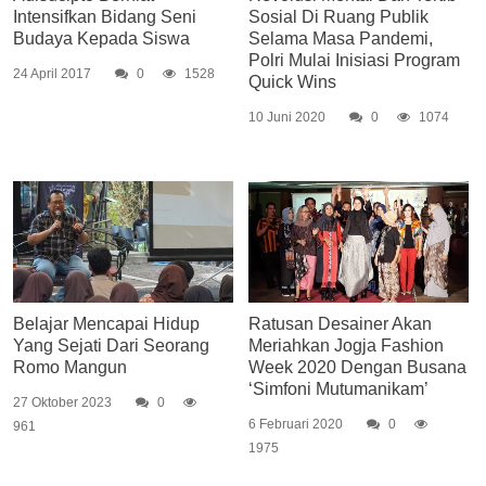
Intensifkan Bidang Seni
Sosial Di Ruang Publik
Budaya Kepada Siswa
Selama Masa Pandemi,
Polri Mulai Inisiasi Program
24 April 2017
0
1528
Quick Wins
10 Juni 2020
0
1074
Belajar Mencapai Hidup
Ratusan Desainer Akan
Yang Sejati Dari Seorang
Meriahkan Jogja Fashion
Romo Mangun
Week 2020 Dengan Busana
‘Simfoni Mutumanikam’
27 Oktober 2023
0
6 Februari 2020
0
961
1975