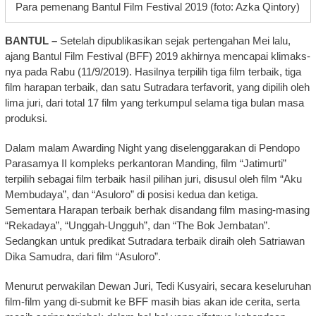
Para pemenang Bantul Film Festival 2019 (foto: Azka Qintory)
BANTUL –
Setelah dipublikasikan sejak pertengahan Mei lalu,
ajang Bantul Film Festival (BFF) 2019 akhirnya mencapai klimaks-
nya pada Rabu (11/9/2019). Hasilnya terpilih tiga film terbaik, tiga
film harapan terbaik, dan satu Sutradara terfavorit, yang dipilih oleh
lima juri, dari total 17 film yang terkumpul selama tiga bulan masa
produksi.
Dalam malam Awarding Night yang diselenggarakan di Pendopo
Parasamya II kompleks perkantoran Manding, film “Jatimurti”
terpilih sebagai film terbaik hasil pilihan juri, disusul oleh film “Aku
Membudaya”, dan “Asuloro” di posisi kedua dan ketiga.
Sementara Harapan terbaik berhak disandang film masing-masing
“Rekadaya”, “Unggah-Ungguh”, dan “The Bok Jembatan”.
Sedangkan untuk predikat Sutradara terbaik diraih oleh Satriawan
Dika Samudra, dari film “Asuloro”.
Menurut perwakilan Dewan Juri, Tedi Kusyairi, secara keseluruhan
film-film yang di-submit ke BFF masih bias akan ide cerita, serta