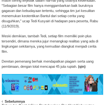
masih sering terjebak dalam hal-hal yang sifatnya kebendaan.
“Sebagian besar film hanya menggambarkan baik buruknya
gagasan dan kebudayaan tertentu, sehingga tim juri kesulitan
menemukan keotentikan Bantul dari setiap cerita yang
disuguhkan,” ucap Tedi Kusyairi di hadapan para peserta, Rabu
(11/9/2019).
Meski demikian, tambah Tedi, setiap film memiliki poin plus
tersendiri, dimana mereka jujur menangkap realitas yang ada di
lingkungan sekitarnya, yang kemudian diangkat menjadi cerita
film.
Deretan pemenang berhak mendapatkan piagam serta uang
pembinaan, dengan total mencapai 45 juta rupiah.
(qin)
Post
Sebelumnya