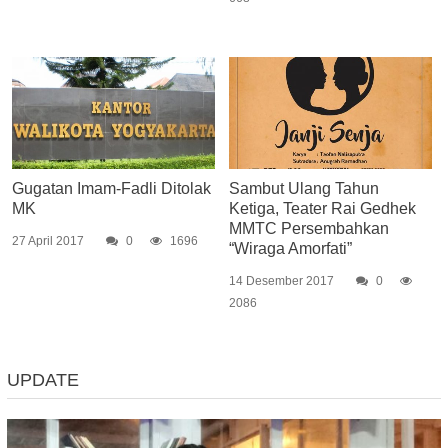
Gugatan Imam-Fadli Ditolak
Sambut Ulang Tahun
MK
Ketiga, Teater Rai Gedhek
MMTC Persembahkan
27 April 2017
0
1696
“Wiraga Amorfati”
14 Desember 2017
0
2086
UPDATE