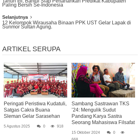
Tahun Ini, Bantul Siap Pertahankan Predikat Kabupaten
Navigation
Paling Bersih Se-Indonesia
Selanjutnya
12 Kelompok Wirausaha Binaan PPK UST Gelar Lapak di
Sunmor Sultan Agung.
ARTIKEL SERUPA
Peringati Peristiwa Kudatuli,
Sambang Sastrawan TKS
Satgas Cakra Buana
’24: Mengulik Sudut
Sleman Gelar Sarasehan
Pandang Karya Sastra
Seorang Mahasiswa Filsafat
5 Agustus 2025
0
918
15 Oktober 2024
0
668