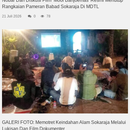
Nobar Dan Diskusi Film ‘Mooi Banjoemas’ Resmi Menutup
Rangkaian Pameran Babad Sokaraja Di MDTL
21 Juli 2026
0
78
GALERI FOTO: Memotret Keindahan Alam Sokaraja Melalui
Lukisan Dan Film Dokumenter