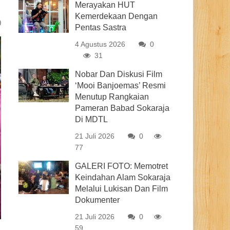
Merayakan HUT
Kemerdekaan Dengan
0
Pentas Sastra
4 Agustus 2026
0
31
Nobar Dan Diskusi Film
‘Mooi Banjoemas’ Resmi
Menutup Rangkaian
Pameran Babad Sokaraja
Di MDTL
21 Juli 2026
0
77
GALERI FOTO: Memotret
Keindahan Alam Sokaraja
Melalui Lukisan Dan Film
Dokumenter
21 Juli 2026
0
59