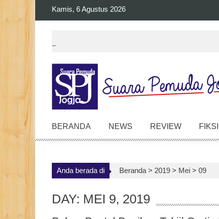
Skip
Kamis, 6 Agustus 2026
to
content
BERANDA
NEWS
REVIEW
FIKSI
Anda berada di
Beranda >
2019
>
Mei
>
09
DAY: MEI 9, 2019