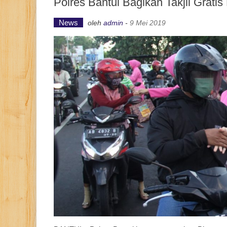
Polres Bantul Bagikan Takjil Grat
News
oleh
admin
-
9 Mei 2019