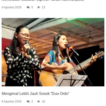
6 Agustus 2026
0
23
Mengenal Lebih Jauh Sosok “Duo Ordo”
6 Agustus 2026
0
20