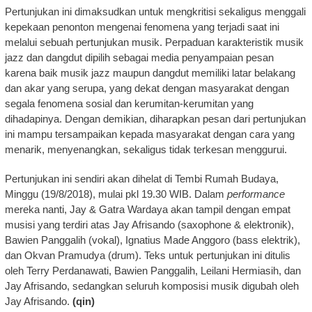
Pertunjukan ini dimaksudkan untuk mengkritisi sekaligus menggali
kepekaan penonton mengenai fenomena yang terjadi saat ini
melalui sebuah pertunjukan musik. Perpaduan karakteristik musik
jazz dan dangdut dipilih sebagai media penyampaian pesan
karena baik musik jazz maupun dangdut memiliki latar belakang
dan akar yang serupa, yang dekat dengan masyarakat dengan
segala fenomena sosial dan kerumitan-kerumitan yang
dihadapinya. Dengan demikian, diharapkan pesan dari pertunjukan
ini mampu tersampaikan kepada masyarakat dengan cara yang
menarik, menyenangkan, sekaligus tidak terkesan menggurui.
Pertunjukan ini sendiri akan dihelat di Tembi Rumah Budaya,
Minggu (19/8/2018), mulai pkl 19.30 WIB. Dalam
performance
mereka nanti, Jay & Gatra Wardaya akan tampil dengan empat
musisi yang terdiri atas Jay Afrisando (saxophone & elektronik),
Bawien Panggalih (vokal), Ignatius Made Anggoro (bass elektrik),
dan Okvan Pramudya (drum). Teks untuk pertunjukan ini ditulis
oleh Terry Perdanawati, Bawien Panggalih, Leilani Hermiasih, dan
Jay Afrisando, sedangkan seluruh komposisi musik digubah oleh
Jay Afrisando.
(qin)