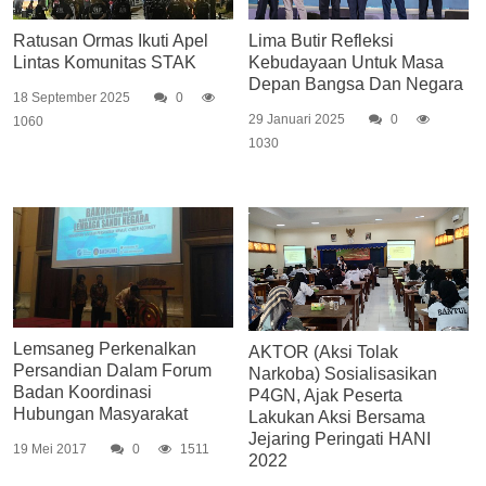
Ratusan Ormas Ikuti Apel
Lima Butir Refleksi
Lintas Komunitas STAK
Kebudayaan Untuk Masa
Depan Bangsa Dan Negara
18 September 2025
0
29 Januari 2025
0
1060
1030
Lemsaneg Perkenalkan
AKTOR (Aksi Tolak
Persandian Dalam Forum
Narkoba) Sosialisasikan
Badan Koordinasi
P4GN, Ajak Peserta
Hubungan Masyarakat
Lakukan Aksi Bersama
Jejaring Peringati HANI
19 Mei 2017
0
1511
2022