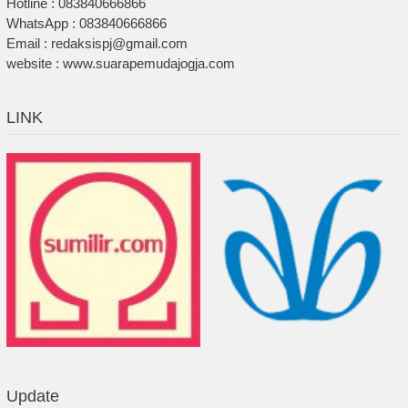
Hotline : 083840666866
WhatsApp : 083840666866
Email : redaksispj@gmail.com
website : www.suarapemudajogja.com
LINK
Update