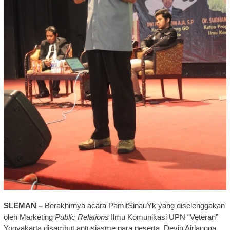
SLEMAN –
Berakhirnya acara PamitSinauYk yang diselenggakan
oleh Marketing
Public Relations
Ilmu Komunikasi UPN “Veteran”
Yogyakarta disambut antusiasme para peserta. Devin Airlangga