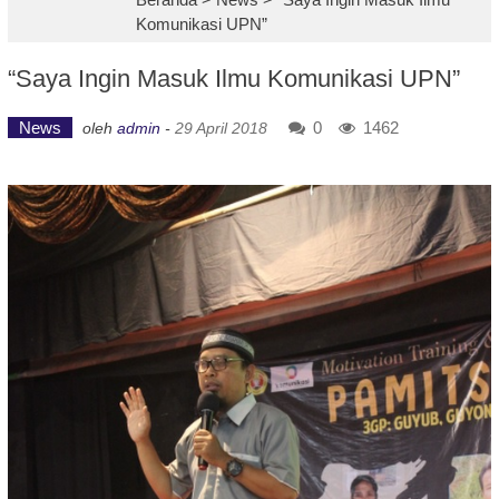
Komunikasi UPN”
“Saya Ingin Masuk Ilmu Komunikasi UPN”
News
0
1462
oleh
admin
-
29 April 2018