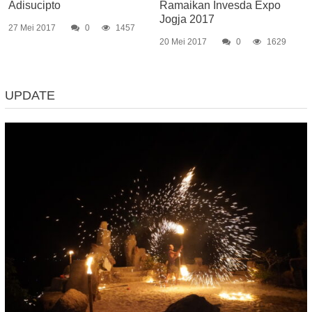
Adisucipto
Ramaikan Invesda Expo
Jogja 2017
27 Mei 2017
0
1457
20 Mei 2017
0
1629
UPDATE