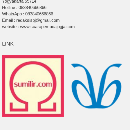
Yogyakarta 55714
Hotline : 083840666866
WhatsApp : 083840666866
Email : redaksispj@gmail.com
website : www.suarapemudajogja.com
LINK