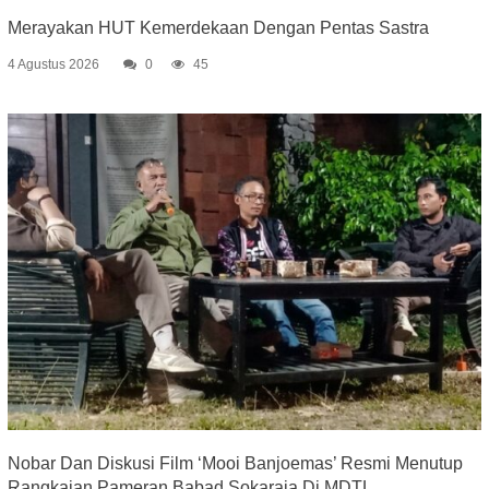
Merayakan HUT Kemerdekaan Dengan Pentas Sastra
4 Agustus 2026
0
45
Nobar Dan Diskusi Film ‘Mooi Banjoemas’ Resmi Menutup
Rangkaian Pameran Babad Sokaraja Di MDTL