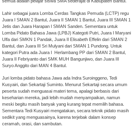
semua adalah pelajar siswa SMA sederajat di Kabupaten Bantul.
Lahir sebagai juara Lomba Cerdas Tangkas Pemuda (LCTP) regu
Juara I SMAN 2 Bantul, Juara II SMAN 1 Bantul, Juara III SMAN 1
Jetis dan Juara Harapan I SMAN Sanden. Sementara untuk
Lomba Pidato Bahasa Jawa (LPBJ) Kategoti Putri, Juara I Maryani
Ulfa dari SMKN 1 Pandak, Juara II Elisabeth Effelin dari SMAN 2
Bantul, dan Juara III Sri Mulyani dari SMAN 1 Pundong. Untuk
kategori Putra ada Juara I Herlambang PP dari SMAN 2 Bantul,
Juara II Febriyanto dari SMK MUH Bangunjiwo, dan Juara III
Suryo Anggito dari MAN 4 Bantul.
Juri lomba pidato bahasa Jawa ada Indra Suroinggeno, Tedi
Kusyairi, dan Sekartaji Suminto. Menurut Sekartaji secara umum
peserta sudah menguasai materi tema, apalagi berbasis dari
keseharian mereka, jadi lebih mudah menyampaikan, namun
meski begitu masih banyak yang kurang tepat memilih bahasa.
Sementara Tedi Kusyairi mengatakan, secara teknik pidato masih
sedikit yang menguasainya, karena terjebak dalam konsep
ceramah, orasi, dan sambutan.