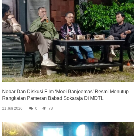
Nobar Dan Diskusi Film ‘Mooi Banjoemas’ Resmi Menutup
Rangkaian Pameran Babad Sokaraja Di MDTL
21 Juli 2026
0
78