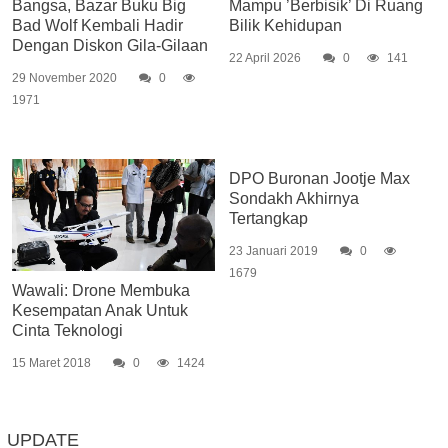
Bangsa, Bazar Buku Big
Mampu ’Berbisik’ Di Ruang
Bad Wolf Kembali Hadir
Bilik Kehidupan
Dengan Diskon Gila-Gilaan
22 April 2026
0
141
29 November 2020
0
1971
DPO Buronan Jootje Max
Sondakh Akhirnya
Tertangkap
23 Januari 2019
0
1679
Wawali: Drone Membuka
Kesempatan Anak Untuk
Cinta Teknologi
15 Maret 2018
0
1424
UPDATE