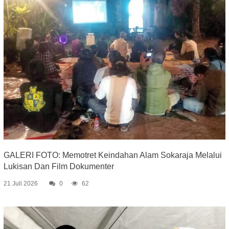
GALERI FOTO: Memotret Keindahan Alam Sokaraja Melalui
Lukisan Dan Film Dokumenter
21 Juli 2026
0
62