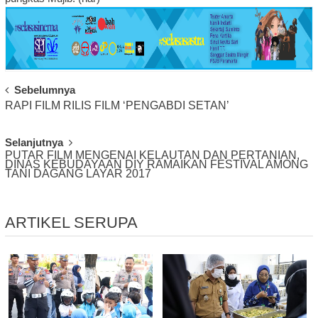
Post
Sebelumnya
RAPI FILM RILIS FILM ‘PENGABDI SETAN’
Navigation
Selanjutnya
PUTAR FILM MENGENAI KELAUTAN DAN PERTANIAN,
DINAS KEBUDAYAAN DIY RAMAIKAN FESTIVAL AMONG
TANI DAGANG LAYAR 2017
ARTIKEL SERUPA