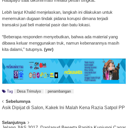
Hatapayo saat dikonfirmasi melalui pesan singkat.
Lebih lanjut Khalid menjelaskan, langkah ini dilakukan untuk
menemukan dugaan tindak pidana korupsi dimana terjadi
transaksi jual beli material pasir dan batu lokasi.
“Beberapa responden menyebutkan, bahwa ada material yang
dibawa keluar menggunakan truk, namun kebenarannya masih
kita dalami,” tutupnya.
(ynr)
Tag
Desa Trimulyo
penambangan
Post
Sebelumnya
Asik Dipijat di Salon, Kakek Ini Malah Kena Razia Satpol PP
Navigation
Selanjutnya
Jelang JIAS 2017, Danlanud Beserta Panitia Kunjungi Cagar