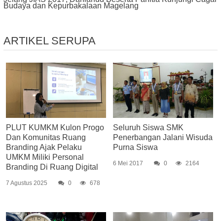
Budaya dan Kepurbakalaan Magelang
ARTIKEL SERUPA
PLUT KUMKM Kulon Progo
Seluruh Siswa SMK
Dan Komunitas Ruang
Penerbangan Jalani Wisuda
Branding Ajak Pelaku
Purna Siswa
UMKM Miliki Personal
6 Mei 2017
0
2164
Branding Di Ruang Digital
7 Agustus 2025
0
678